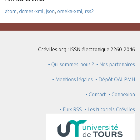
atom
,
dcmes-xml
,
json
,
omeka-xml
,
rss2
Crévilles.org : ISSN électronique 2260-2046
• Qui sommes-nous ?
• Nos partenaires
• Mentions légales
• Dépôt OAI-PMH
• Contact
• Connexion
• Flux RSS
• Les tutoriels Crévilles