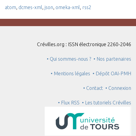
atom
,
dcmes-xml
,
json
,
omeka-xml
,
rss2
Crévilles.org : ISSN électronique 2260-2046
• Qui sommes-nous ?
• Nos partenaires
• Mentions légales
• Dépôt OAI-PMH
• Contact
• Connexion
• Flux RSS
• Les tutoriels Crévilles