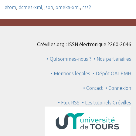
atom
,
dcmes-xml
,
json
,
omeka-xml
,
rss2
Crévilles.org : ISSN électronique 2260-2046
• Qui sommes-nous ?
• Nos partenaires
• Mentions légales
• Dépôt OAI-PMH
• Contact
• Connexion
• Flux RSS
• Les tutoriels Crévilles