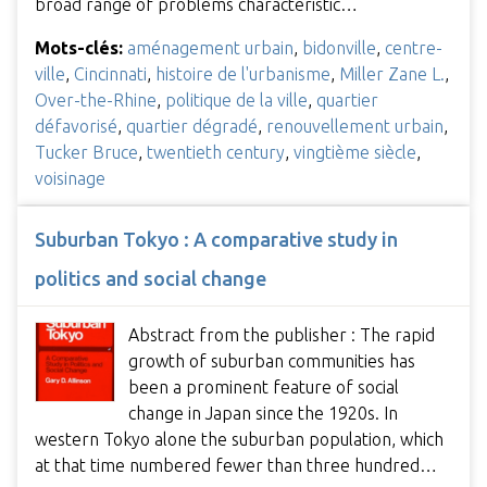
broad range of problems characteristic…
Mots-clés:
aménagement urbain
,
bidonville
,
centre-
ville
,
Cincinnati
,
histoire de l'urbanisme
,
Miller Zane L.
,
Over-the-Rhine
,
politique de la ville
,
quartier
défavorisé
,
quartier dégradé
,
renouvellement urbain
,
Tucker Bruce
,
twentieth century
,
vingtième siècle
,
voisinage
Suburban Tokyo : A comparative study in
politics and social change
Abstract from the publisher : The rapid
growth of suburban communities has
been a prominent feature of social
change in Japan since the 1920s. In
western Tokyo alone the suburban population, which
at that time numbered fewer than three hundred…