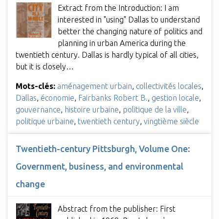
Extract from the Introduction: I am
interested in "using" Dallas to understand
better the changing nature of politics and
planning in urban America during the
twentieth century. Dallas is hardly typical of all cities,
but it is closely…
Mots-clés:
aménagement urbain
,
collectivités locales
,
Dallas
,
économie
,
Fairbanks Robert B.
,
gestion locale
,
gouvernance
,
histoire urbaine
,
politique de la ville
,
politique urbaine
,
twentieth century
,
vingtième siècle
Twentieth-century Pittsburgh, Volume One:
Government, business, and environmental
change
Abstract from the publisher: First