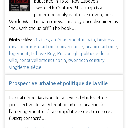
published in 1969, Roy Lubove's
Twentieth-Century Pittsburgh is a
pioneering analysis of elite driven, post-
World War II urban renewal in a city once disdained as
"hell with the lid off." The book…
Mots-clés:
affaires
,
aménagement urbain
,
business
,
environnement urbain
,
gouvernance
,
histoire urbaine
,
logement
,
Lubove Roy
,
Pittsburgh
,
politique de la
ville
,
renouvellement urbain
,
twentieth century
,
vingtième siècle
Prospective urbaine et politique de la ville
La quatrième livraison de la revue d’études et de
prospective de la Délégation interministériel à
l'aménagement et à la compétitivité des territoires
(Diact) consacré…