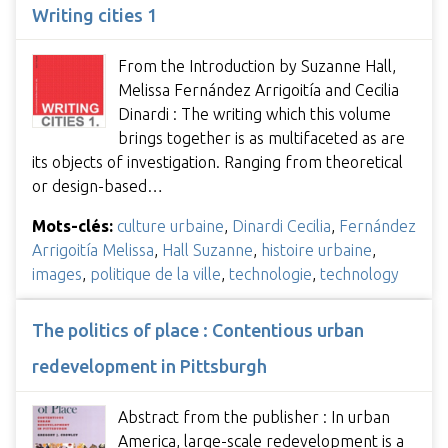
Writing cities 1
From the Introduction by Suzanne Hall,
Melissa Fernández Arrigoitía and Cecilia
Dinardi : The writing which this volume
brings together is as multifaceted as are
its objects of investigation. Ranging from theoretical
or design-based…
Mots-clés:
culture urbaine
,
Dinardi Cecilia
,
Fernández
Arrigoitía Melissa
,
Hall Suzanne
,
histoire urbaine
,
images
,
politique de la ville
,
technologie
,
technology
The politics of place : Contentious urban
redevelopment in Pittsburgh
Abstract from the publisher : In urban
America, large-scale redevelopment is a