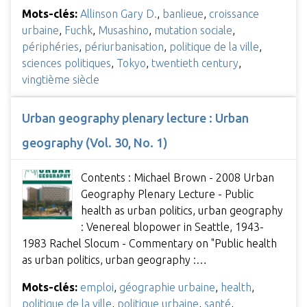
Mots-clés:
Allinson Gary D.
,
banlieue
,
croissance
urbaine
,
Fuchk
,
Musashino
,
mutation sociale
,
périphéries
,
périurbanisation
,
politique de la ville
,
sciences politiques
,
Tokyo
,
twentieth century
,
vingtième siècle
Urban geography plenary lecture : Urban
geography (Vol. 30, No. 1)
Contents : Michael Brown - 2008 Urban
Geography Plenary Lecture - Public
health as urban politics, urban geography
: Venereal blopower in Seattle, 1943-
1983 Rachel Slocum - Commentary on "Public health
as urban politics, urban geography :…
Mots-clés:
emploi
,
géographie urbaine
,
health
,
politique de la ville
,
politique urbaine
,
santé
,