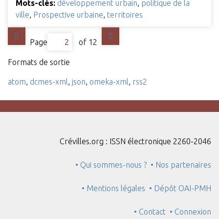
Mots-clés:
développement urbain
,
politique de la
ville
,
Prospective urbaine
,
territoires
Page
of 12
Formats de sortie
atom
,
dcmes-xml
,
json
,
omeka-xml
,
rss2
Crévilles.org : ISSN électronique 2260-2046
• Qui sommes-nous ?
• Nos partenaires
• Mentions légales
• Dépôt OAI-PMH
• Contact
• Connexion