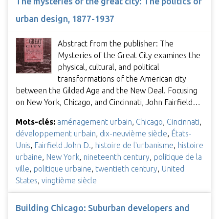
The mysteries of the great city: The politics of
urban design, 1877-1937
Abstract from the publisher: The
Mysteries of the Great City examines the
physical, cultural, and political
transformations of the American city
between the Gilded Age and the New Deal. Focusing
on New York, Chicago, and Cincinnati, John Fairfield…
Mots-clés:
aménagement urbain
,
Chicago
,
Cincinnati
,
développement urbain
,
dix-neuvième siècle
,
États-
Unis
,
Fairfield John D.
,
histoire de l'urbanisme
,
histoire
urbaine
,
New York
,
nineteenth century
,
politique de la
ville
,
politique urbaine
,
twentieth century
,
United
States
,
vingtième siècle
Building Chicago: Suburban developers and