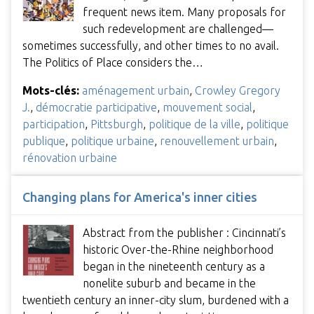
frequent news item. Many proposals for
such redevelopment are challenged—
sometimes successfully, and other times to no avail.
The Politics of Place considers the…
Mots-clés:
aménagement urbain
,
Crowley Gregory
J.
,
démocratie participative
,
mouvement social
,
participation
,
Pittsburgh
,
politique de la ville
,
politique
publique
,
politique urbaine
,
renouvellement urbain
,
rénovation urbaine
Changing plans for America's inner cities
Abstract from the publisher : Cincinnati’s
historic Over-the-Rhine neighborhood
began in the nineteenth century as a
nonelite suburb and became in the
twentieth century an inner-city slum, burdened with a