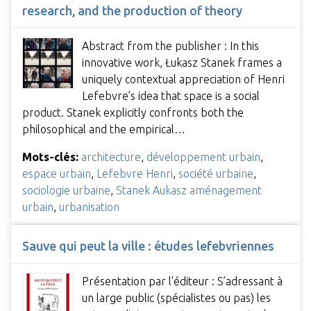
research, and the production of theory
Abstract from the publisher : In this
innovative work, Łukasz Stanek frames a
uniquely contextual appreciation of Henri
Lefebvre’s idea that space is a social
product. Stanek explicitly confronts both the
philosophical and the empirical…
Mots-clés:
architecture
,
développement urbain
,
espace urbain
,
Lefebvre Henri
,
société urbaine
,
sociologie urbaine
,
Stanek Aukasz aménagement
urbain
,
urbanisation
Sauve qui peut la ville : études lefebvriennes
Présentation par l'éditeur : S’adressant à
un large public (spécialistes ou pas) les