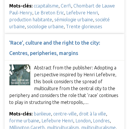
Mots-clés:
ccapitalisme
,
Cerfi
,
Chombart de Lauwe
Paul-Henry
,
Le Breton Eric
,
Lefebvre Henri
,
production habitante
,
sémiologie urbaine
,
société
urbaine
,
sociologie urbaine
,
Trente glorieuses
'Race', culture and the right to the city:
Centres, peripheries, margins
Abstract from the publisher: Adopting a
perspective inspired by Henri Lefebvre,
this book considers the spread of
multiculture from the central city to the
periphery and considers the role that 'race' continues
to play in structuring the metropolis,…
Mots-clés:
banlieue
,
centre-ville
,
droit à la ville
,
forme urbaine
,
Lefebvre Henri
,
London
,
Londres
,
Millington Gareth
,
multiculturalism
,
multiculturalisme
,