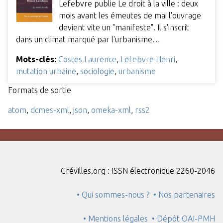
Lefebvre publie Le droit à la ville : deux
mois avant les émeutes de mai l'ouvrage
devient vite un "manifeste". Il s'inscrit
dans un climat marqué par l'urbanisme…
Mots-clés:
Costes Laurence
,
Lefebvre Henri
,
mutation urbaine
,
sociologie
,
urbanisme
Formats de sortie
atom
,
dcmes-xml
,
json
,
omeka-xml
,
rss2
Crévilles.org : ISSN électronique 2260-2046
• Qui sommes-nous ?
• Nos partenaires
• Mentions légales
• Dépôt OAI-PMH