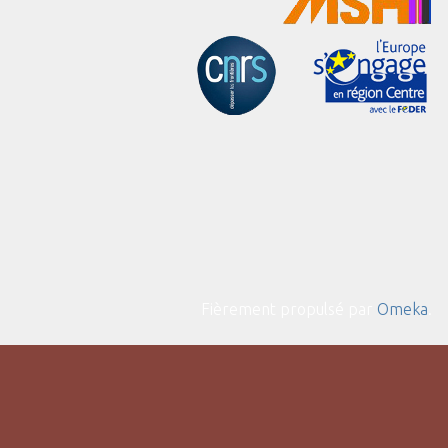
Fièrement propulsé par
Omeka
.