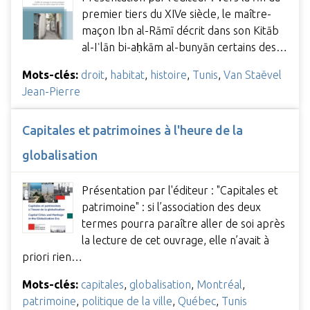
premier tiers du XIVe siècle, le maître-
maçon Ibn al-Rāmī décrit dans son Kitāb
al-Iʿlān bi-aḥkām al-bunyān certains des…
Mots-clés:
droit
,
habitat
,
histoire
,
Tunis
,
Van Staëvel
Jean-Pierre
Capitales et patrimoines à l'heure de la
globalisation
Présentation par l'éditeur : "Capitales et
patrimoine" : si l’association des deux
termes pourra paraître aller de soi après
la lecture de cet ouvrage, elle n’avait à
priori rien…
Mots-clés:
capitales
,
globalisation
,
Montréal
,
patrimoine
,
politique de la ville
,
Québec
,
Tunis