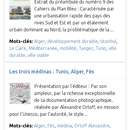
Extrait du préambule du numéro 9 des
Cahiers du Plan Bleu : Caractérisée par
une urbanisation rapide des pays des
rives Sud et Est et par un étalement
urbain dominant au Nord, la problématique de la…
Mots-clés:
Alger
,
développement durable
,
Istanbul
,
Le Caire
,
Méditerranée
,
mobilité
,
Tanger
,
Tunis
,
ville
durable
,
ville viable
Les trois médinas : Tunis, Alger, Fès
Présentation par l'éditeur : Par son
ampleur, par la richesse exceptionnelle
de sa documentation photographique,
réalisée par Alexandre Orloff, en mission
pour l’Unesco, par l’autorité, le style…
Mots-clés:
Alger
,
Fès
,
médina
,
Orloff Alexandre
,