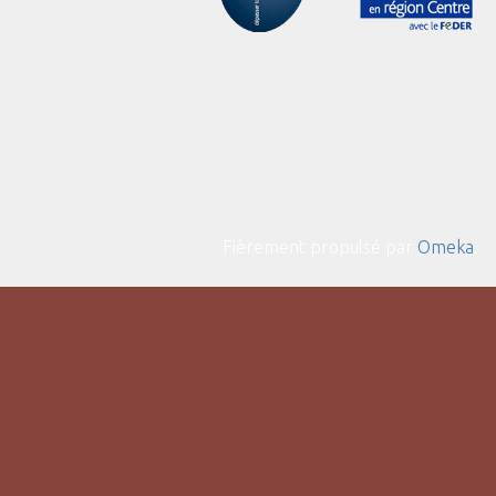
Fièrement propulsé par
Omeka
.