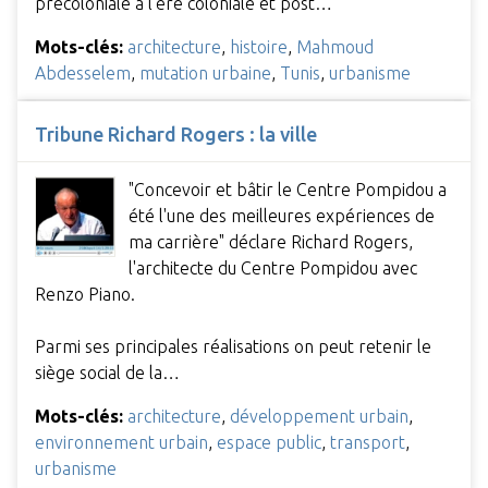
précoloniale à l'ère coloniale et post…
Mots-clés:
architecture
,
histoire
,
Mahmoud
Abdesselem
,
mutation urbaine
,
Tunis
,
urbanisme
Tribune Richard Rogers : la ville
"Concevoir et bâtir le Centre Pompidou a
été l'une des meilleures expériences de
ma carrière" déclare Richard Rogers,
l'architecte du Centre Pompidou avec
Renzo Piano.
Parmi ses principales réalisations on peut retenir le
siège social de la…
Mots-clés:
architecture
,
développement urbain
,
environnement urbain
,
espace public
,
transport
,
urbanisme