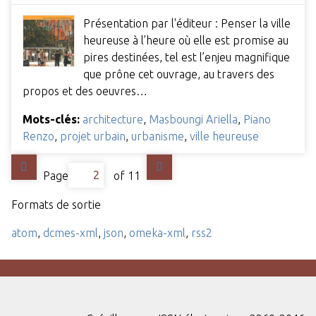
Présentation par l'éditeur : Penser la ville
heureuse à l’heure où elle est promise au
pires destinées, tel est l’enjeu magnifique
que prône cet ouvrage, au travers des
propos et des oeuvres…
Mots-clés:
architecture
,
Masboungi Ariella
,
Piano
Renzo
,
projet urbain
,
urbanisme
,
ville heureuse
Page
of 11
Formats de sortie
atom
,
dcmes-xml
,
json
,
omeka-xml
,
rss2