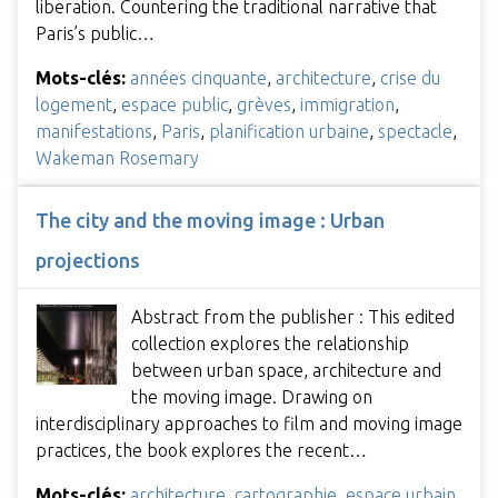
liberation. Countering the traditional narrative that
Paris’s public…
Mots-clés:
années cinquante
,
architecture
,
crise du
logement
,
espace public
,
grèves
,
immigration
,
manifestations
,
Paris
,
planification urbaine
,
spectacle
,
Wakeman Rosemary
The city and the moving image : Urban
projections
Abstract from the publisher : This edited
collection explores the relationship
between urban space, architecture and
the moving image. Drawing on
interdisciplinary approaches to film and moving image
practices, the book explores the recent…
Mots-clés:
architecture
,
cartographie
,
espace urbain
,