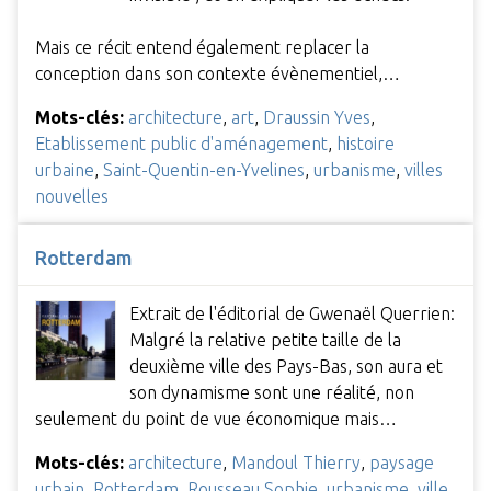
Mais ce récit entend également replacer la
conception dans son contexte évènementiel,…
Mots-clés:
architecture
,
art
,
Draussin Yves
,
Etablissement public d'aménagement
,
histoire
urbaine
,
Saint-Quentin-en-Yvelines
,
urbanisme
,
villes
nouvelles
Rotterdam
Extrait de l'éditorial de Gwenaël Querrien:
Malgré la relative petite taille de la
deuxième ville des Pays-Bas, son aura et
son dynamisme sont une réalité, non
seulement du point de vue économique mais…
Mots-clés:
architecture
,
Mandoul Thierry
,
paysage
urbain
,
Rotterdam
,
Rousseau Sophie
,
urbanisme
,
ville